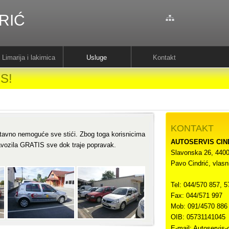
RIĆ
Limarija i lakirnica
Usluge
Kontakt
IS!
KONTAKT
stavno nemoguće sve stići. Zbog toga korisnicima
AUTOSERVIS CIN
avozila GRATIS sve dok traje popravak.
Slavonska 26, 440
Pavo Cindrić, vlasn
Tel: 044/570 857, 5
Fax: 044/571 997
Mob: 091/4570 886
OIB: 05731141045
E-mail: Autoservis-