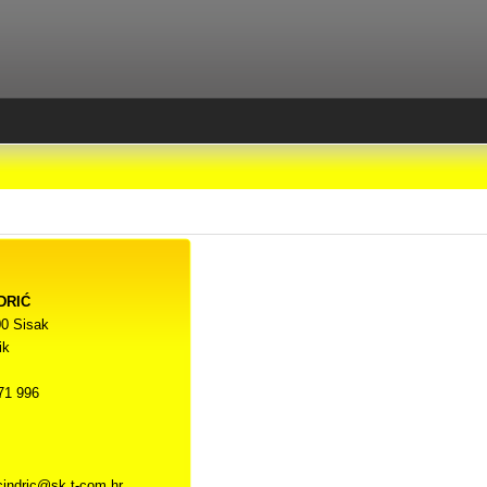
DRIĆ
00 Sisak
ik
71 996
cindric@sk.t-com.hr