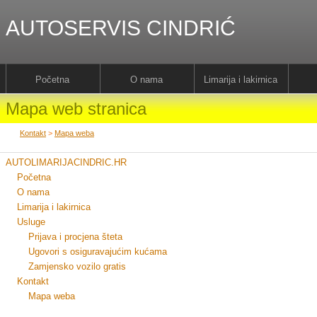
AUTOSERVIS CINDRIĆ
Početna
O nama
Limarija i lakirnica
Mapa web stranica
Kontakt
>
Mapa weba
AUTOLIMARIJACINDRIC.HR
Početna
O nama
Limarija i lakirnica
Usluge
Prijava i procjena šteta
Ugovori s osiguravajućim kućama
Zamjensko vozilo gratis
Kontakt
Mapa weba